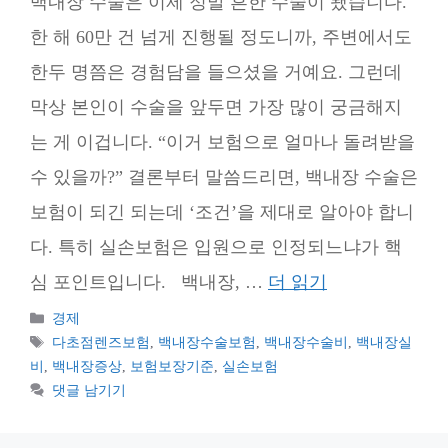
백내장 수술은 이제 정말 흔한 수술이 됐습니다.
한 해 60만 건 넘게 진행될 정도니까, 주변에서도
한두 명쯤은 경험담을 들으셨을 거예요. 그런데
막상 본인이 수술을 앞두면 가장 많이 궁금해지
는 게 이겁니다. “이거 보험으로 얼마나 돌려받을
수 있을까?” 결론부터 말씀드리면, 백내장 수술은
보험이 되긴 되는데 ‘조건’을 제대로 알아야 합니
다. 특히 실손보험은 입원으로 인정되느냐가 핵
심 포인트입니다. 백내장, …
더 읽기
카
경제
테
태
다초점렌즈보험
,
백내장수술보험
,
백내장수술비
,
백내장실
고
그
비
,
백내장증상
,
보험보장기준
,
실손보험
리
댓글 남기기