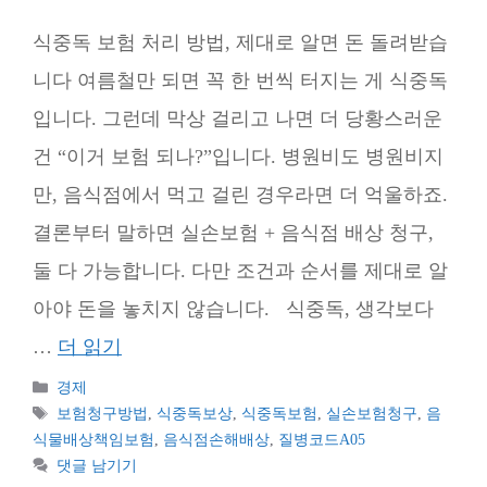
식중독 보험 처리 방법, 제대로 알면 돈 돌려받습
니다 여름철만 되면 꼭 한 번씩 터지는 게 식중독
입니다. 그런데 막상 걸리고 나면 더 당황스러운
건 “이거 보험 되나?”입니다. 병원비도 병원비지
만, 음식점에서 먹고 걸린 경우라면 더 억울하죠.
결론부터 말하면 실손보험 + 음식점 배상 청구,
둘 다 가능합니다. 다만 조건과 순서를 제대로 알
아야 돈을 놓치지 않습니다. 식중독, 생각보다
…
더 읽기
카
경제
테
태
보험청구방법
,
식중독보상
,
식중독보험
,
실손보험청구
,
음
고
그
식물배상책임보험
,
음식점손해배상
,
질병코드A05
리
댓글 남기기