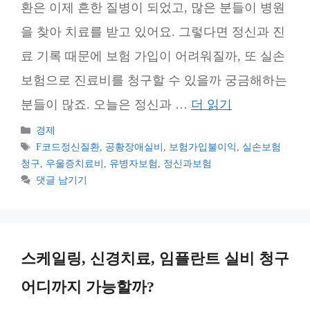
환은 이제 흔한 질병이 되었고, 많은 분들이 병원
을 찾아 치료를 받고 있어요. 그렇다면 정신과 진
료 기록 때문에 보험 가입이 어려워질까, 또 실손
보험으로 진료비를 청구할 수 있을까 궁금해하는
분들이 많죠. 오늘은 정신과 …
더 읽기
카
경제
테
태
F코드정신질환
,
공황장애실비
,
보험가입불이익
,
실손보험
고
그
청구
,
우울증치료비
,
유병자보험
,
정신과보험
리
댓글 남기기
스케일링, 신경치료, 임플란트 실비 청구
어디까지 가능할까?