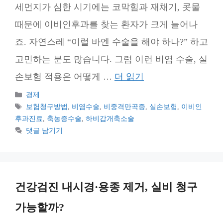
세먼지가 심한 시기에는 코막힘과 재채기, 콧물
때문에 이비인후과를 찾는 환자가 크게 늘어나
죠. 자연스레 “이럴 바엔 수술을 해야 하나?” 하고
고민하는 분도 많습니다. 그럼 이런 비염 수술, 실
손보험 적용은 어떻게 …
더 읽기
카
경제
테
태
보험청구방법
,
비염수술
,
비중격만곡증
,
실손보험
,
이비인
고
그
후과진료
,
축농증수술
,
하비갑개축소술
리
댓글 남기기
건강검진 내시경·용종 제거, 실비 청구
가능할까?