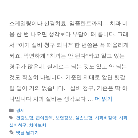
스케일링이나 신경치료, 임플란트까지… 치과 비
용 한 번 나오면 생각보다 부담이 꽤 큽니다. 그래
서 “이거 실비 청구 되나?” 한 번쯤은 꼭 떠올리게
되죠. 막연하게 “치과는 안 된다”라고 알고 있는
경우가 많은데, 실제로는 되는 것도 있고 안 되는
것도 확실히 나뉩니다. 기준만 제대로 알면 헷갈
릴 일이 거의 없습니다. 실비 청구, 기준은 딱 하
나입니다 치과 실비는 생각보다 …
더 읽기
카
경제
테
태
건강보험
,
급여항목
,
보험정보
,
실손보험
,
치과비절약
,
치과
고
그
실비청구
,
치아보험
리
댓글 남기기