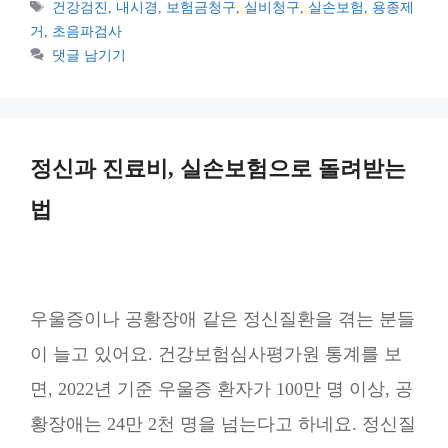
테
태
건강검진
,
내시경
,
보험금청구
,
실비청구
,
실손보험
,
용종제
고
그
거
,
초음파검사
리
댓글 남기기
정신과 진료비, 실손보험으로 돌려받는
법
우울증이나 공황장애 같은 정신질환을 겪는 분들
이 늘고 있어요. 건강보험심사평가원 통계를 보
면, 2022년 기준 우울증 환자가 100만 명 이상, 공
황장애는 24만 2천 명을 넘는다고 하네요. 정신질