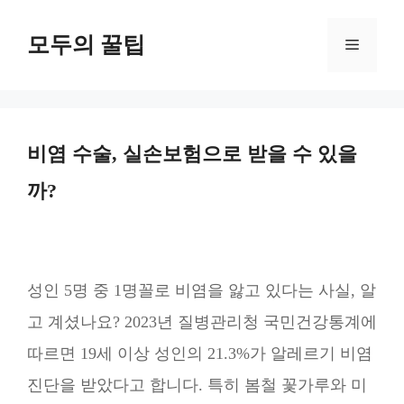
컨
모두의 꿀팁
텐
메
츠
뉴
로
건
비염 수술, 실손보험으로 받을 수 있을
너
까?
뛰
기
성인 5명 중 1명꼴로 비염을 앓고 있다는 사실, 알
고 계셨나요? 2023년 질병관리청 국민건강통계에
따르면 19세 이상 성인의 21.3%가 알레르기 비염
진단을 받았다고 합니다. 특히 봄철 꽃가루와 미