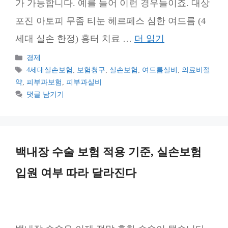
가 가능합니다. 예를 들어 이런 경우들이죠. 대상
포진 아토피 무좀 티눈 헤르페스 심한 여드름 (4
세대 실손 한정) 흉터 치료 …
더 읽기
카
경제
테
태
4세대실손보험
,
보험청구
,
실손보험
,
여드름실비
,
의료비절
고
그
약
,
피부과보험
,
피부과실비
리
댓글 남기기
백내장 수술 보험 적용 기준, 실손보험
입원 여부 따라 달라진다