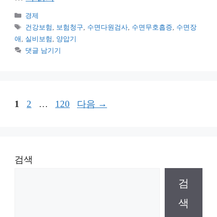
카
경제
테
태
건강보험
,
보험청구
,
수면다원검사
,
수면무호흡증
,
수면장
고
그
애
,
실비보험
,
양압기
리
댓글 남기기
페
페
페
1
2
…
120
다음
→
이
이
이
지
지
지
검색
검
색