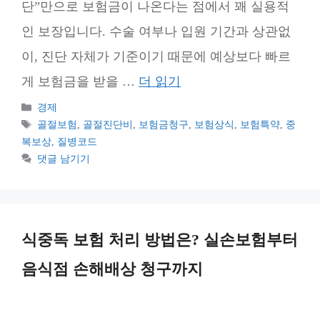
단”만으로 보험금이 나온다는 점에서 꽤 실용적
인 보장입니다. 수술 여부나 입원 기간과 상관없
이, 진단 자체가 기준이기 때문에 예상보다 빠르
게 보험금을 받을 …
더 읽기
카
경제
테
태
골절보험
,
골절진단비
,
보험금청구
,
보험상식
,
보험특약
,
중
고
그
복보상
,
질병코드
리
댓글 남기기
식중독 보험 처리 방법은? 실손보험부터
음식점 손해배상 청구까지