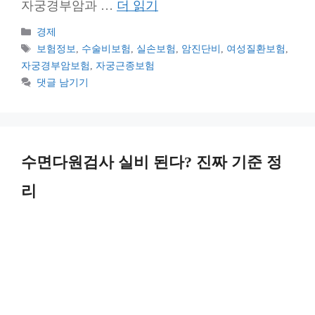
자궁경부암과 …
더 읽기
카
경제
테
태
보험정보
,
수술비보험
,
실손보험
,
암진단비
,
여성질환보험
,
고
그
자궁경부암보험
,
자궁근종보험
리
댓글 남기기
수면다원검사 실비 된다? 진짜 기준 정
리