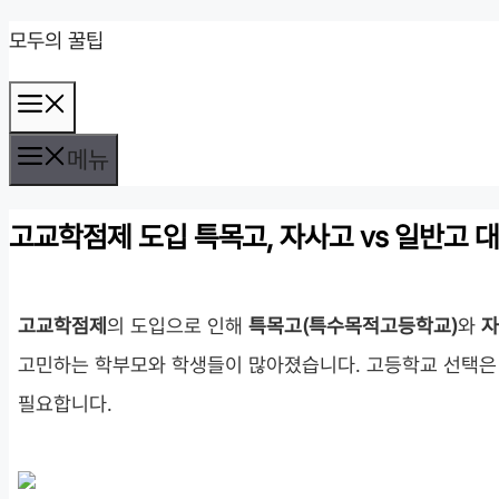
컨
모두의 꿀팁
텐
메
츠
뉴
로
메뉴
건
고교학점제 도입 특목고, 자사고 vs 일반고 
너
뛰
기
고교학점제
의 도입으로 인해
특목고(특수목적고등학교)
와
자
고민하는 학부모와 학생들이 많아졌습니다. 고등학교 선택
필요합니다.