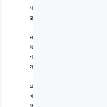
시
경
·
용
종
제
거
,
실
비
청