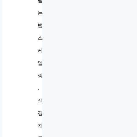
받
는
법
스
케
일
링
,
신
경
치