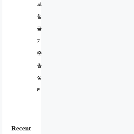
보
험
금
기
준
총
정
리
Recent