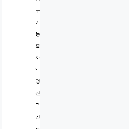
구
가
능
할
까
?
정
신
과
진
료