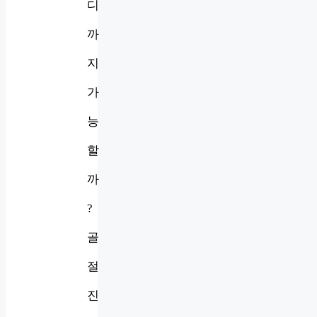
디
까
지
가
능
할
까
?
골
절
진