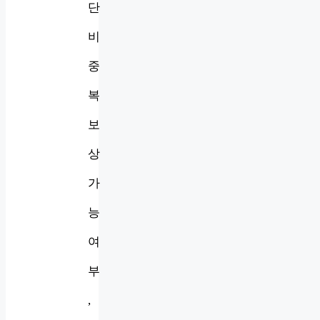
단
비
중
복
보
상
가
능
여
부
,