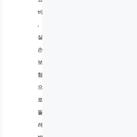
비
,
실
손
보
험
으
로
돌
려