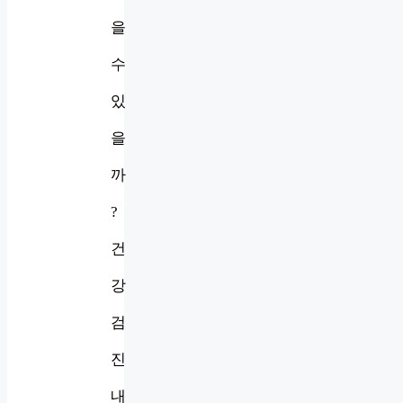
을
수
있
을
까
?
건
강
검
진
내