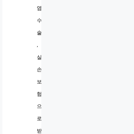
염
수
술
,
실
손
보
험
으
로
받