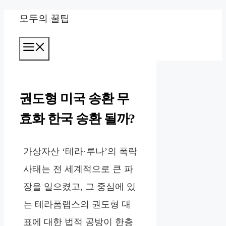
컨
모두의 꿀팁
텐
메
츠
뉴
로
건
권도형 미국 송환 무
너
효화 한국 송환 될까?
뛰
기
가상자산 ‘테라·루나’의 폭락
사태는 전 세계적으로 큰 파
장을 일으켰고, 그 중심에 있
는 테라폼랩스의 권도형 대
표에 대한 법적 공방이 한층