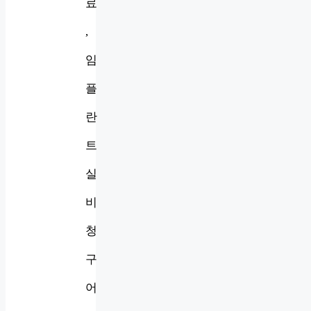
료
,
임
플
란
트
실
비
청
구
어