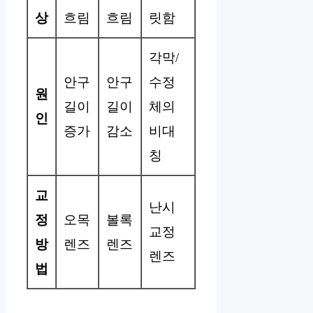
상
흐림
흐림
릿함
각막/
안구
안구
수정
원
길이
길이
체의
인
증가
감소
비대
칭
교
난시
정
오목
볼록
교정
방
렌즈
렌즈
렌즈
법