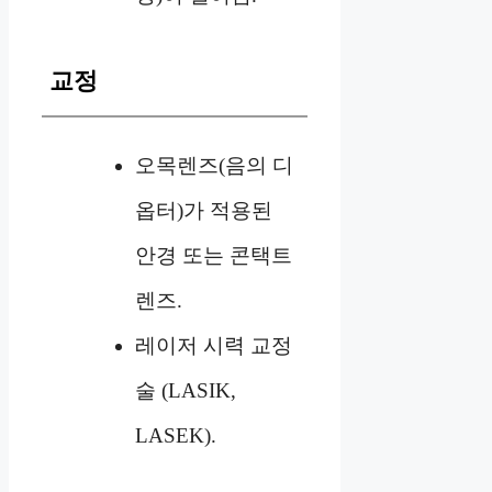
교정
오목렌즈(음의 디
옵터)가 적용된
안경 또는 콘택트
렌즈.
레이저 시력 교정
술 (LASIK,
LASEK).