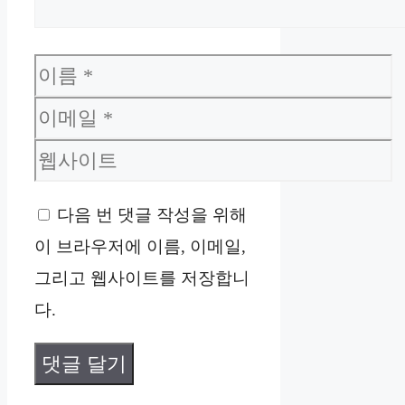
이
름
이
메
웹
일
사
다음 번 댓글 작성을 위해
이
이 브라우저에 이름, 이메일,
트
그리고 웹사이트를 저장합니
다.