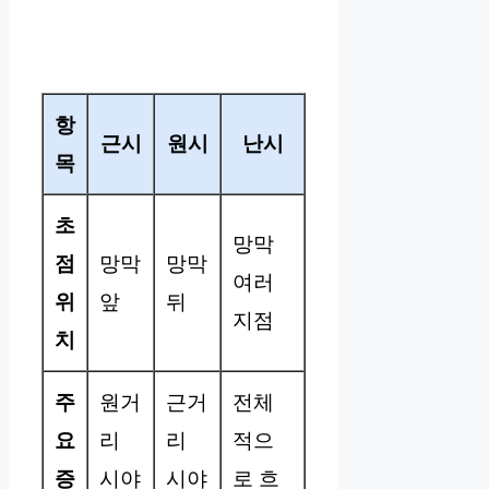
항
근시
원시
난시
목
초
망막
점
망막
망막
여러
위
앞
뒤
지점
치
주
원거
근거
전체
요
리
리
적으
증
시야
시야
로 흐