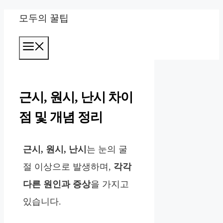
컨
모두의 꿀팁
텐
메
츠
뉴
로
건
근시, 원시, 난시 차이
너
점 및 개념 정리
뛰
기
근시, 원시, 난시
는 눈의 굴
절 이상으로 발생하며,
각각
다른 원인과 증상
을 가지고
있습니다.