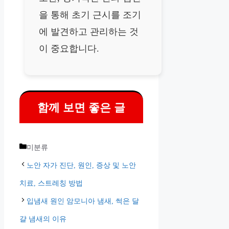
을 통해 초기 근시를 조기
에 발견하고 관리하는 것
이 중요합니다.
함께 보면 좋은 글
카
미분류
테
노안 자가 진단, 원인, 증상 및 노안
고
치료, 스트레칭 방법
리
입냄새 원인 암모니아 냄새, 썩은 달
걀 냄새의 이유