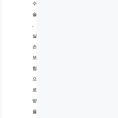
수
술
,
실
손
보
험
으
로
받
을