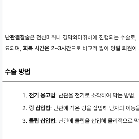
난관결찰술
은
전신마취나 경막외마취
하에 진행되는 수술로,
요되며,
회복 시간은 2~3시간
으로 비교적 짧아
당일 퇴원
이
수술 방법
전기 응고법
: 난관을 전기로 소작하여 막는 방법.
링 삽입법
: 난관에 작은 링을 삽입해 난자의 이동
클립 삽입법
: 난관에 클립을 삽입해 물리적으로 막