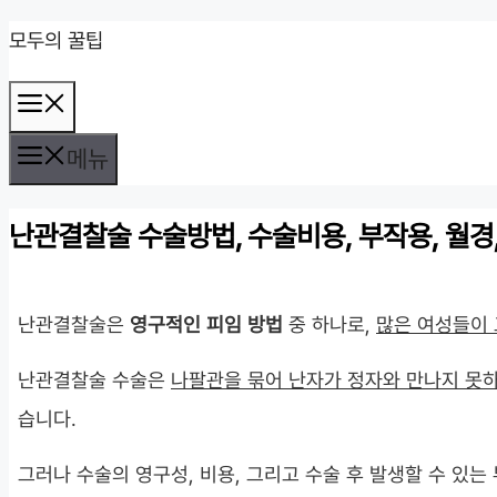
컨
모두의 꿀팁
텐
메
츠
뉴
로
메뉴
건
난관결찰술 수술방법, 수술비용, 부작용, 월경
너
뛰
기
난관결찰술은
영구적인 피임 방법
중 하나로,
많은 여성들이
난관결찰술 수술은
나팔관을 묶어 난자가 정자와 만나지 못
습니다.
그러나 수술의 영구성, 비용, 그리고 수술 후 발생할 수 있