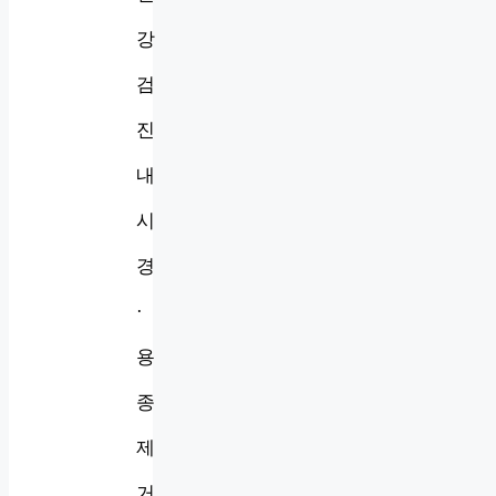
강
검
진
내
시
경
·
용
종
제
거