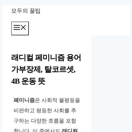
컨
모두의 꿀팁
텐
메
츠
뉴
로
건
래디컬 페미니즘 용어
너
가부장제, 탈코르셋,
뛰
4B 운동 뜻
기
페미니즘
은 사회적 불평등을
비판하고 평등한 사회를 추
구하는 다양한 흐름을 포함
합니다. 이 중에서도
래디컬