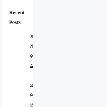
Recent
Posts
비
염
수
술
,
실
손
보