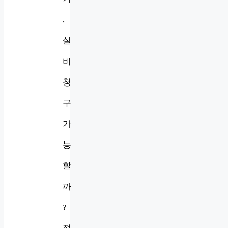
,
실
비
청
구
가
능
할
까
?