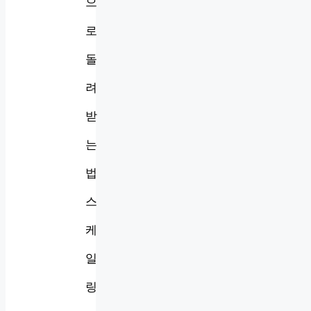
으
로
돌
려
받
는
법
스
케
일
링