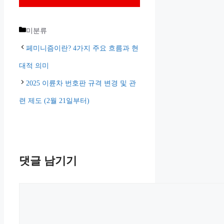
카
미분류
테
페미니즘이란? 4가지 주요 흐름과 현
고
대적 의미
리
2025 이륜차 번호판 규격 변경 및 관
련 제도 (2월 21일부터)
댓글 남기기
댓
글