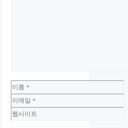
이
름
이
메
웹
일
사