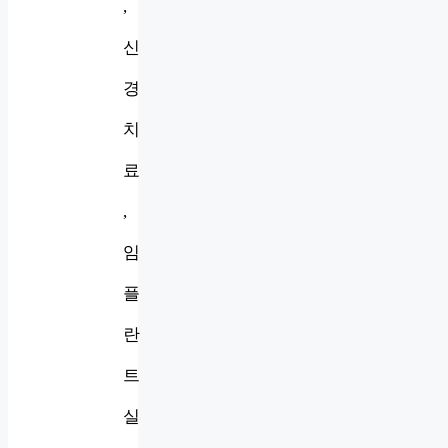
,
신
경
치
료
,
임
플
란
트
실