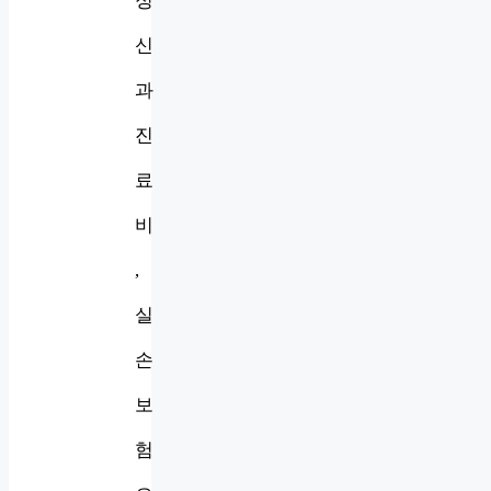
정
신
과
진
료
비
,
실
손
보
험