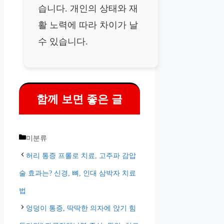
습니다. 개인의 상태와 재
활 노력에 따라 차이가 날
수 있습니다.
함께 보면 좋은 글
카
미분류
테
허리 통증 프롤로 치료, 고주파 감압
고
술 효과는? 신경, 뼈, 인대 삼박자 치료
리
법
엉덩이 통증, 딱딱한 의자에 앉기 힘