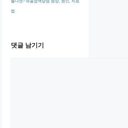
들다면? 좌골점액낭염 증상, 원인, 치료
법
댓글 남기기
댓
글