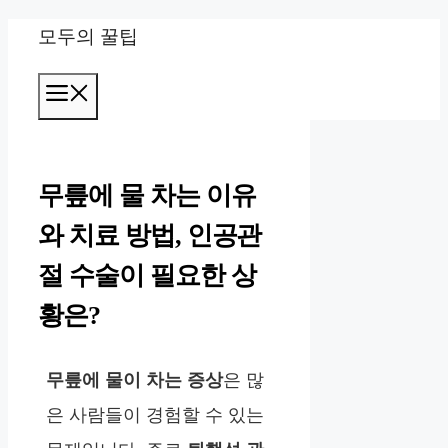
컨
모두의 꿀팁
텐
메
츠
뉴
로
건
무릎에 물 차는 이유
너
와 치료 방법, 인공관
뛰
절 수술이 필요한 상
기
황은?
무릎에 물이 차는 증상
은 많
은 사람들이 경험할 수 있는