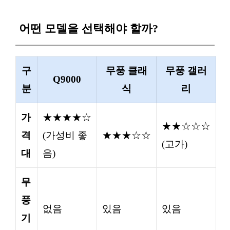
어떤 모델을 선택해야 할까?
구
무풍 클래
무풍 갤러
Q9000
분
식
리
가
★★★★☆
★★☆☆☆
격
(가성비 좋
★★★☆☆
(고가)
대
음)
무
풍
없음
있음
있음
기