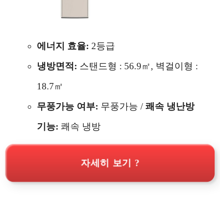
에너지 효율:
2등급
냉방면적:
스탠드형 : 56.9㎡, 벽걸이형 :
18.7㎡
무풍가능 여부:
무풍가능 /
쾌속 냉난방
기능:
쾌속 냉방
자세히 보기 ?