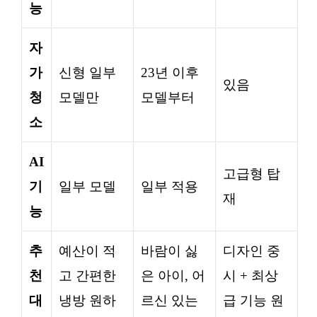
능
자
가
신형 일부
23년 이후
있음
청
모델만
모델부터
소
AI
고급형 탑
기
일부 모델
일부 적용
재
능
추
예산이 적
바람이 싫
디자인 중
천
고 간편한
은 아이, 어
시 + 최상
대
냉방 원하
르신 있는
급 기능 원