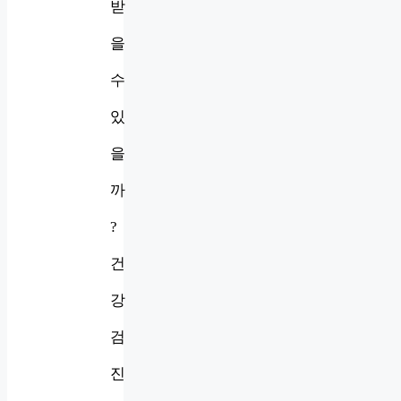
받
을
수
있
을
까
?
건
강
검
진