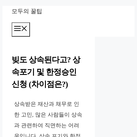
컨
모두의 꿀팁
텐
메
츠
뉴
로
건
빚도 상속된다고? 상
너
속포기 및 한정승인
뛰
신청 (차이점은?)
기
상속받은 재산과 채무로 인
한 고민, 많은 사람들이 상속
과 관련하여 직면하는 어려
움입니다. 상속 포기와 한정