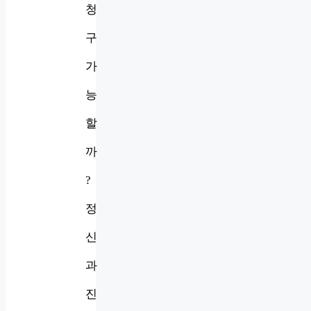
청
구
가
능
할
까
?
정
신
과
진