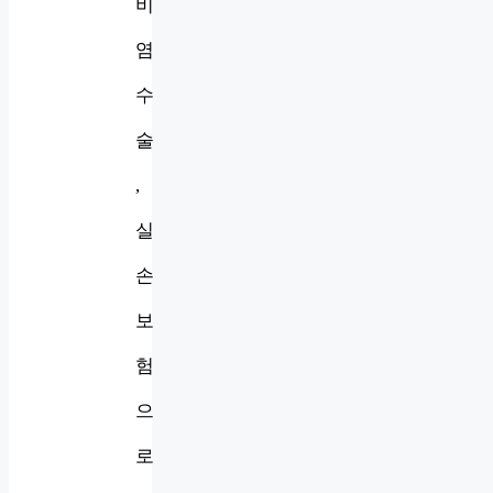
비
염
수
술
,
실
손
보
험
으
로