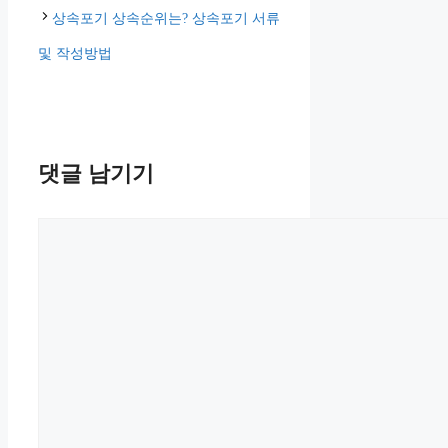
리
상속포기 상속순위는? 상속포기 서류
및 작성방법
댓글 남기기
댓
글