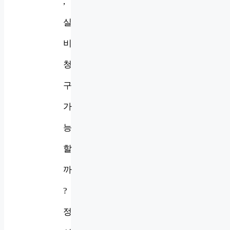
,
실
비
청
구
가
능
할
까
?
정