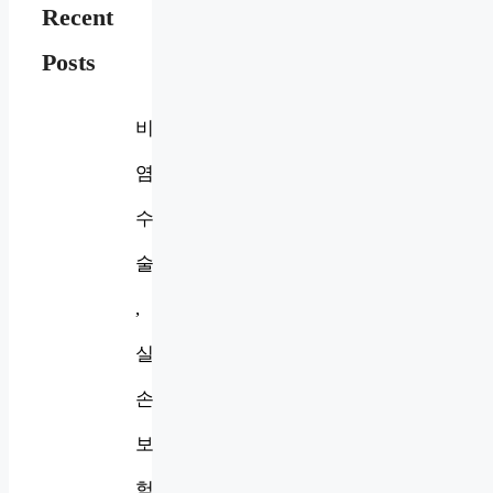
Recent
Posts
비
염
수
술
,
실
손
보
험