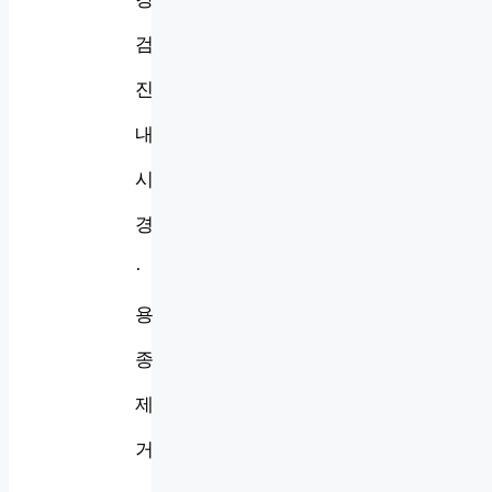
검
진
내
시
경
·
용
종
제
거