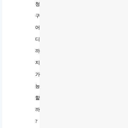
청
구
어
디
까
지
가
능
할
까
?