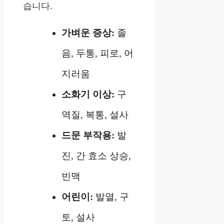
습니다.
가벼운 증상:
졸
음, 두통, 피로, 어
지러움
소화기 이상:
구
역질, 복통, 설사
드문 부작용:
발
진, 간 효소 상승,
빈맥
어린이:
발열, 구
토, 설사