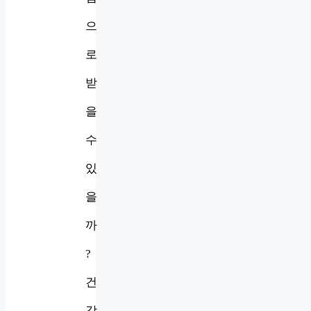
으
로
받
을
수
있
을
까
?
건
강