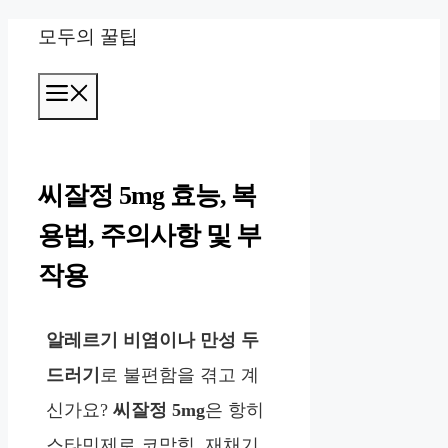
컨
모두의 꿀팁
텐
메
츠
뉴
로
건
씨잘정 5mg 효능, 복
너
용법, 주의사항 및 부
뛰
작용
기
알레르기 비염이나 만성 두
드러기
로 불편함을 겪고 계
신가요?
씨잘정 5mg
은 항히
스타민제로
코막힘, 재채기,