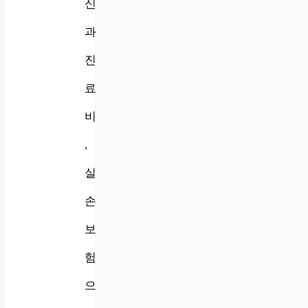
신
과
진
료
비
,
실
손
보
험
으