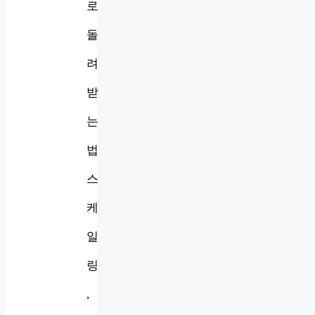
로
돌
려
받
는
법
스
케
일
링
,