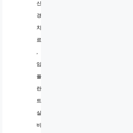
신
경
치
료
,
임
플
란
트
실
비