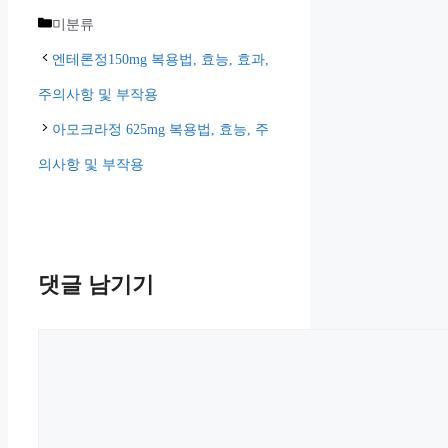
카
미분류
테
엔테론정150mg 복용법, 효능, 효과,
고
주의사항 및 부작용
리
아모크라정 625mg 복용법, 효능, 주
의사항 및 부작용
댓글 남기기
댓
글