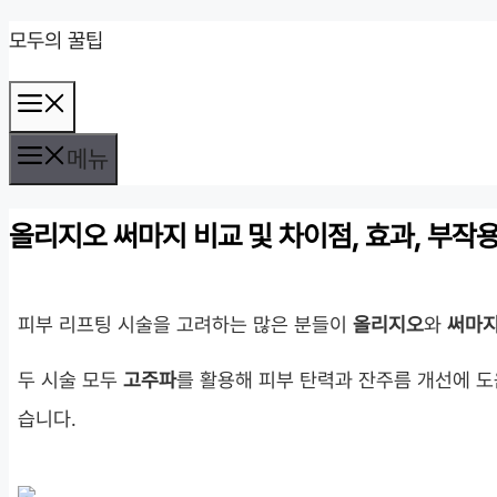
컨
모두의 꿀팁
텐
메
츠
뉴
로
메뉴
건
올리지오 써마지 비교 및 차이점, 효과, 부작용
너
뛰
기
피부 리프팅 시술을 고려하는 많은 분들이
올리지오
와
써마
두 시술 모두
고주파
를 활용해 피부 탄력과 잔주름 개선에 도
습니다.