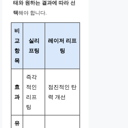
태와 원하는 결과에 따라 선
택
해야 합니다.
비
교
실리
레이저 리프
항
프팅
팅
목
즉각
효
적인
점진적인 탄
과
리프
력 개선
팅
유