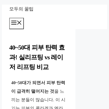
컨
모두의 꿀팁
텐
메
츠
뉴
로
건
40~50대 피부 탄력 효
너
과! 실리프팅 vs 레이
뛰
저 리프팅 비교
기
40~50대가 되면서 피부 탄력
이 급격히 떨어지는 것
을 느
끼는 분들이 많습니다. 이 시
기는 피부의 콜라겐과 엘라