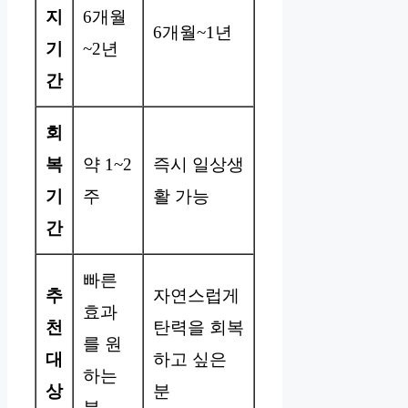
지
6개월
6개월~1년
기
~2년
간
회
복
약 1~2
즉시 일상생
기
주
활 가능
간
빠른
추
자연스럽게
효과
천
탄력을 회복
를 원
대
하고 싶은
하는
상
분
분