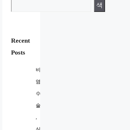
색
Recent
Posts
비
염
수
술
,
실