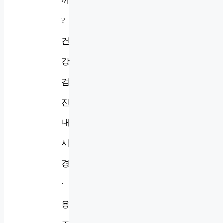
까
?
건
강
검
진
내
시
경
·
용