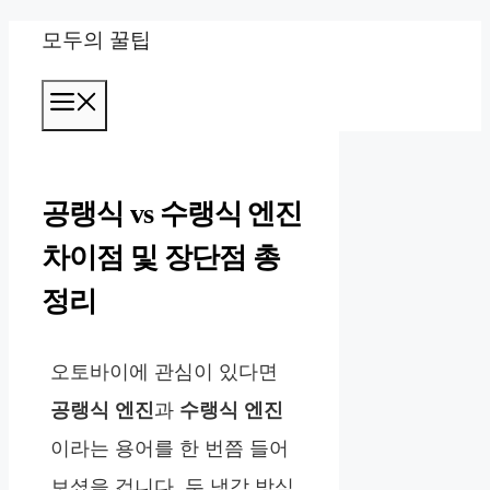
컨
모두의 꿀팁
텐
메
츠
뉴
로
건
공랭식 vs 수랭식 엔진
너
차이점 및 장단점 총
뛰
정리
기
오토바이에 관심이 있다면
공랭식 엔진
과
수랭식 엔진
이라는 용어를 한 번쯤 들어
보셨을 겁니다. 두 냉각 방식