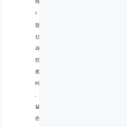
까
?
정
신
과
진
료
비
,
실
손