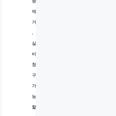
종
제
거
,
실
비
청
구
가
능
할