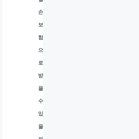
손
보
험
으
로
받
을
수
있
을