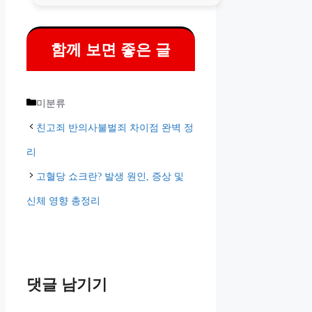
함께 보면 좋은 글
카
미분류
테
친고죄 반의사불벌죄 차이점 완벽 정
고
리
리
고혈당 쇼크란? 발생 원인, 증상 및
신체 영향 총정리
댓글 남기기