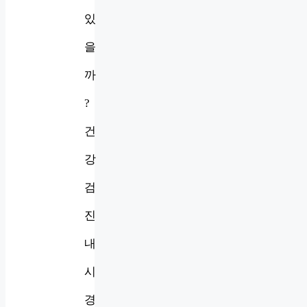
있
을
까
?
건
강
검
진
내
시
경