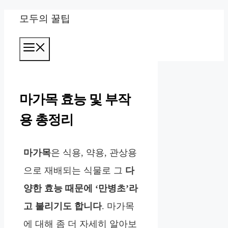
컨
모두의 꿀팁
텐
메
츠
뉴
로
건
마가목 효능 및 부작
너
용 총정리
뛰
기
마가목
은 식용, 약용, 관상용
으로 재배되는 식물로 그
다
양한 효능 때문에 ‘만병초’라
고 불리기도 합니다
. 마가목
에 대해 좀 더 자세히 알아보