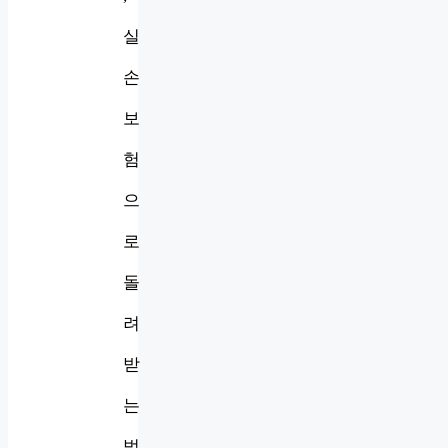
실
손
보
험
으
로
돌
려
받
는
법