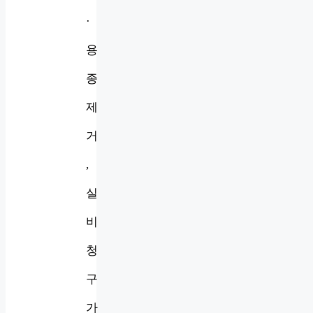
·
용
종
제
거
,
실
비
청
구
가