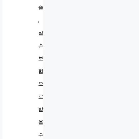
술
,
실
손
보
험
으
로
받
을
수