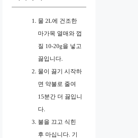
물 2L에 건조한
마가목 열매와 껍
질 10-20g을 넣고
끓입니다.
물이 끓기 시작하
면 약불로 줄여
15분간 더 끓입니
다.
불을 끄고 식힌
후 마십니다. 기