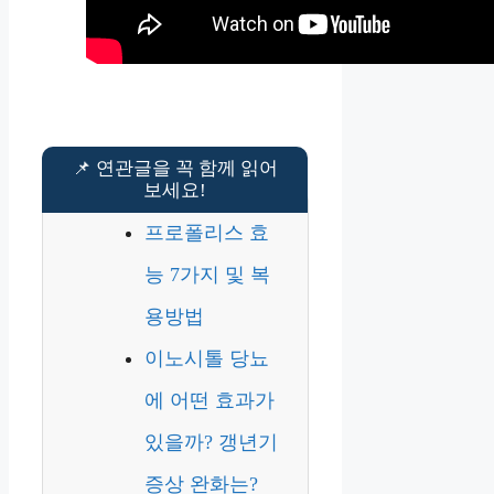
프로폴리스 효
능 7가지 및 복
용방법
이노시톨 당뇨
에 어떤 효과가
있을까? 갱년기
증상 완화는?