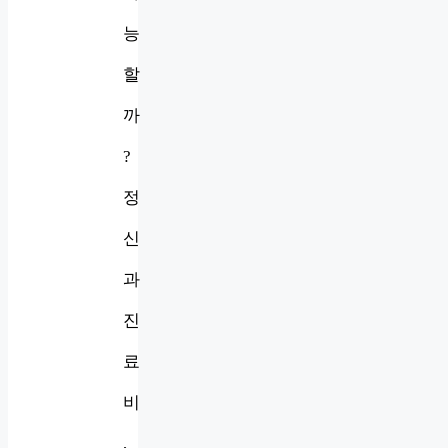
능
할
까
?
정
신
과
진
료
비
,