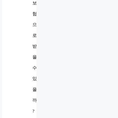
보
험
으
로
받
을
수
있
을
까
?