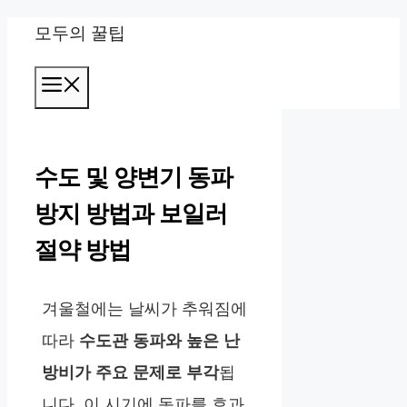
컨
모두의 꿀팁
텐
메
츠
뉴
로
건
수도 및 양변기 동파
너
방지 방법과 보일러
뛰
절약 방법
기
겨울철에는 날씨가 추워짐에
따라
수도관 동파와 높은 난
방비가 주요 문제로 부각
됩
니다. 이 시기에 동파를 효과