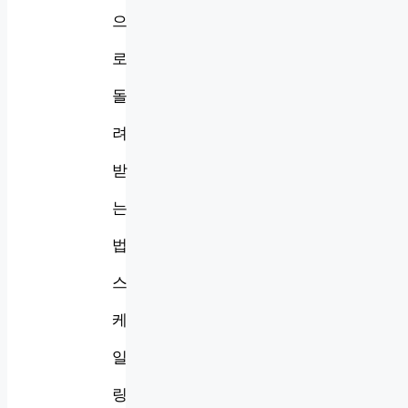
으
로
돌
려
받
는
법
스
케
일
링