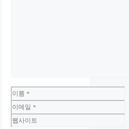
이
름
이
메
웹
일
사