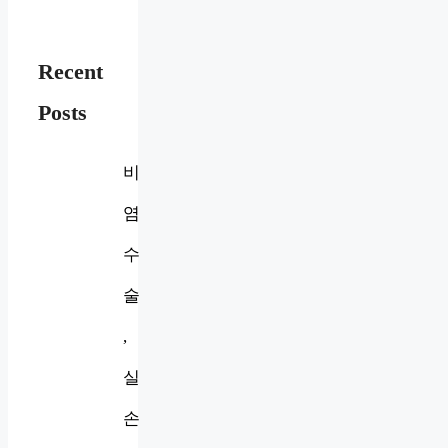
Recent
Posts
비
염
수
술
,
실
손