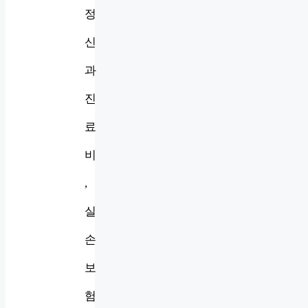
정
신
과
진
료
비
,
실
손
보
험