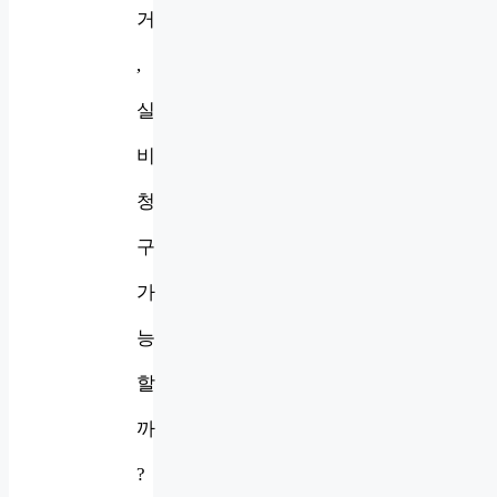
거
,
실
비
청
구
가
능
할
까
?