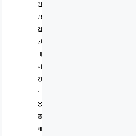
건
강
검
진
내
시
경
·
용
종
제