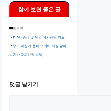
함께 보면 좋은 글
카
미분류
테
PTSD 증상 및 원인 자가진단 치료
고
수도 계량기 동파 수리비 지원 알아
리
보기 (+교체신청 방법)
댓글 남기기
댓
글