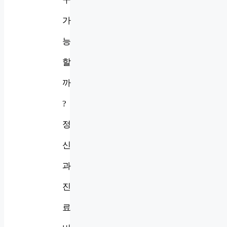
가
능
할
까
?
정
신
과
진
료