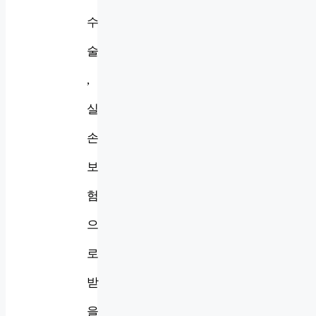
수
술
,
실
손
보
험
으
로
받
을