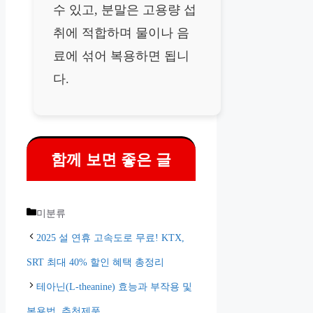
수 있고, 분말은 고용량 섭
취에 적합하며 물이나 음
료에 섞어 복용하면 됩니
다.
함께 보면 좋은 글
카
미분류
테
2025 설 연휴 고속도로 무료! KTX,
고
SRT 최대 40% 할인 혜택 총정리
리
테아닌(L-theanine) 효능과 부작용 및
복용법, 추천제품