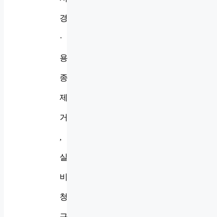
경
·
용
종
제
거
,
실
비
청
구