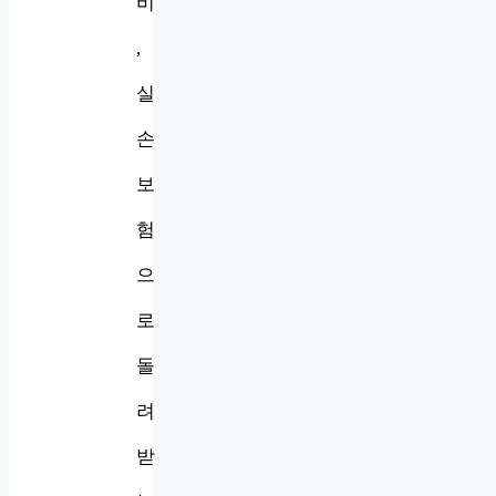
비
,
실
손
보
험
으
로
돌
려
받