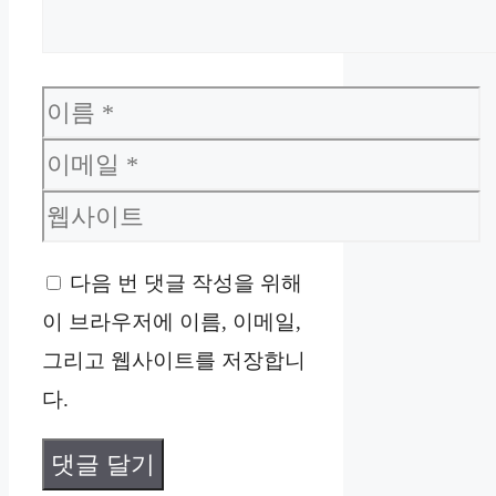
이
름
이
메
웹
일
사
다음 번 댓글 작성을 위해
이
이 브라우저에 이름, 이메일,
트
그리고 웹사이트를 저장합니
다.