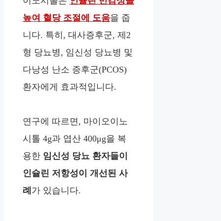
이노시톨은
인슐린 민감성을
높여 혈당 조절에 도움
을 줍
니다. 특히, 대사증후군, 제2
형 당뇨병, 임신성 당뇨병 및
다낭성 난소 증후군(PCOS)
환자에게 효과적입니다.
연구에 따르면, 마이오이노
시톨 4g과 엽산 400μg을 복
용한
임신성 당뇨 환자들이
인슐린 저항성이 개선된 사
례
가 있습니다.