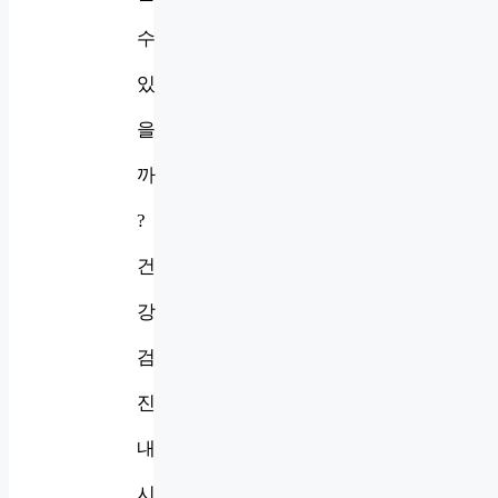
수
있
을
까
?
건
강
검
진
내
시