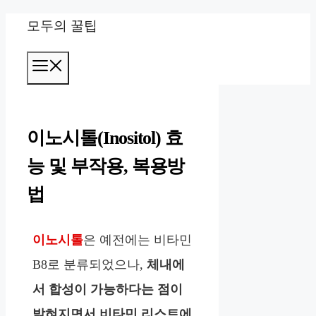
컨
모두의 꿀팁
텐
메
츠
뉴
로
건
이노시톨(Inositol) 효
너
능 및 부작용, 복용방
뛰
법
기
이노시톨
은 예전에는 비타민
B8로 분류되었으나,
체내에
서 합성이 가능하다는 점이
밝혀지면서 비타민 리스트에