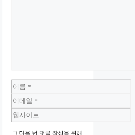
이
름
이
메
웹
일
사
다음 번 댓글 작성을 위해
이