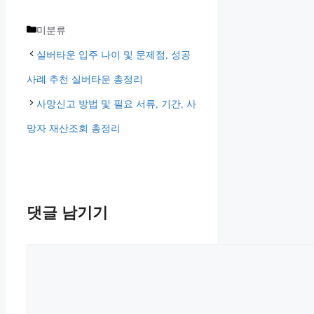
카
미분류
테
실버타운 입주 나이 및 문제점, 성공
고
사례 추천 실버타운 총정리
리
사망신고 방법 및 필요 서류, 기간, 사
망자 재산조회 총정리
댓글 남기기
댓
글