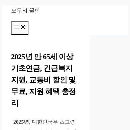
컨
모두의 꿀팁
텐
메
츠
뉴
로
건
2025년 만 65세 이상
너
기초연금, 긴급복지
뛰
지원, 교통비 할인 및
기
무료, 지원 혜택 총정
리
2025년
, 대한민국은 초고령