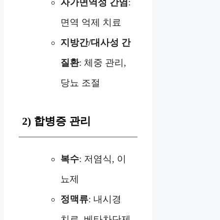
자가면역성 간염
:
면역 억제 치료
지방간/대사성 간
질환
: 체중 관리,
당뇨 조절
2) 합병증 관리
복수
: 저염식, 이
뇨제
정맥류
: 내시경
치료, 베타차단제