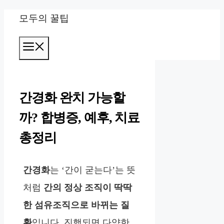
컨
모두의 꿀팁
텐
메
츠
뉴
로
건
간경화 완치 가능할
너
까? 합병증, 예후, 치료
뛰
총정리
기
간경화
는 ‘간이 굳는다’는 뜻
처럼
간의 정상 조직이 딱딱
한 섬유조직으로 바뀌는 질
환
입니다. 진행되면 다양한