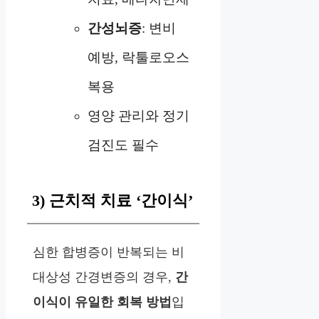
간성뇌증
: 변비
예방, 락툴로오스
복용
영양 관리와 정기
검진도 필수
3) 근치적 치료 ‘간이식’
심한 합병증이 반복되는 비
대상성 간경변증의 경우,
간
이식이 유일한 회복 방법
입