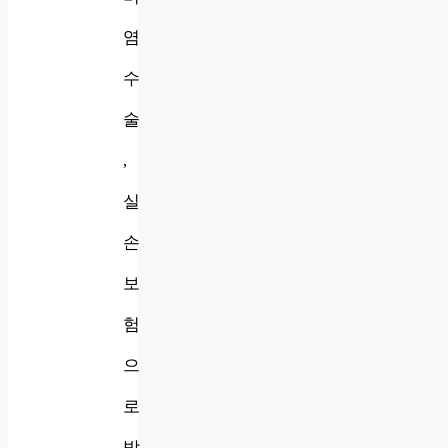
염
수
술
,
실
손
보
험
으
로
받