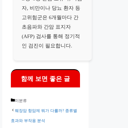
자, 비만이나 당뇨 환자 등
고위험군은 6개월마다 간
초음파와 간암 표지자
(AFP) 검사를 통해 정기적
인 검진이 필요합니다.
함께 보면 좋은 글
카
미분류
테
췌장암 항암제 뭐가 다를까? 종류별
고
효과와 부작용 분석