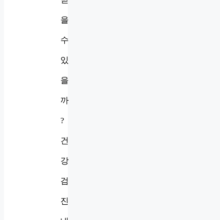
을
수
있
을
까
?
건
강
검
진